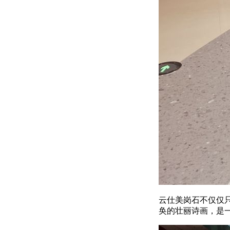
云仕美岗石不仅仅
奂的壮丽诗画，是