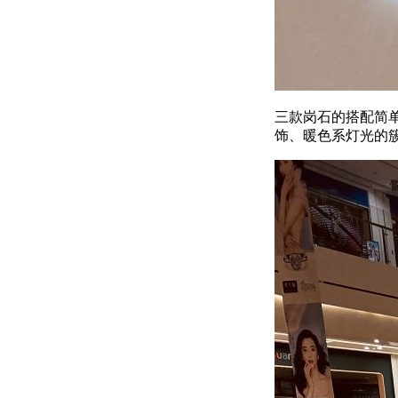
三款岗石的搭配简
饰、暖色系灯光的簇